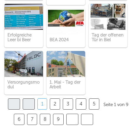
Erfolgreiche
Tag der offenen
Leer bi Beer
BEA 2024
Tür in Biel
Versorgungsmo
1. Mai - Tag der
dul
Arbeit
1
2
3
4
5
Seite 1 von 9
6
7
8
9