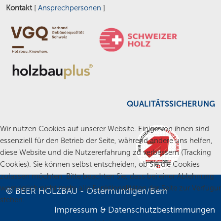
Kontakt
[
Ansprechpersonen
]
QUALITÄTSSICHERUNG
Wir nutzen Cookies auf unserer Website. Einige von ihnen sind
essenziell für den Betrieb der Seite, während andere uns helfen,
diese Website und die Nutzererfahrung zu verbessern (Tracking
Cookies). Sie können selbst entscheiden, ob Sie die Cookies
zulassen möchten. Bitte beachten Sie, dass bei einer Ablehnung
womöglich nicht mehr alle Funktionalitäten der Seite zur Verfügu
© BEER HOLZBAU - Ostermundigen/Bern
stehen.
Impressum
&
Datenschutzbestimmungen