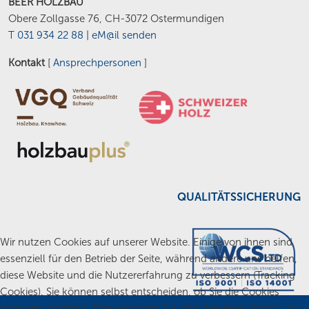
BEER HOLZBAU
Obere Zollgasse 76, CH-3072 Ostermundigen
T
031 934 22 88
|
eM@il senden
Kontakt
[
Ansprechpersonen
]
QUALITÄTSSICHERUNG
Wir nutzen Cookies auf unserer Website. Einige von ihnen sind
essenziell für den Betrieb der Seite, während andere uns helfen,
diese Website und die Nutzererfahrung zu verbessern (Tracking
Cookies). Sie können selbst entscheiden, ob Sie die Cookies
zulassen möchten. Bitte beachten Sie, dass bei einer Ablehnung