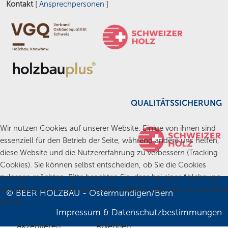
Kontakt
[
Ansprechpersonen
]
QUALITÄTSSICHERUNG
Wir nutzen Cookies auf unserer Website. Einige von ihnen sind
essenziell für den Betrieb der Seite, während andere uns helfen,
diese Website und die Nutzererfahrung zu verbessern (Tracking
Cookies). Sie können selbst entscheiden, ob Sie die Cookies
zulassen möchten. Bitte beachten Sie, dass bei einer Ablehnung
womöglich nicht mehr alle Funktionalitäten der Seite zur Verfügu
© BEER HOLZBAU - Ostermundigen/Bern
stehen.
Impressum
&
Datenschutzbestimmungen
Akzeptieren
Ablehnen